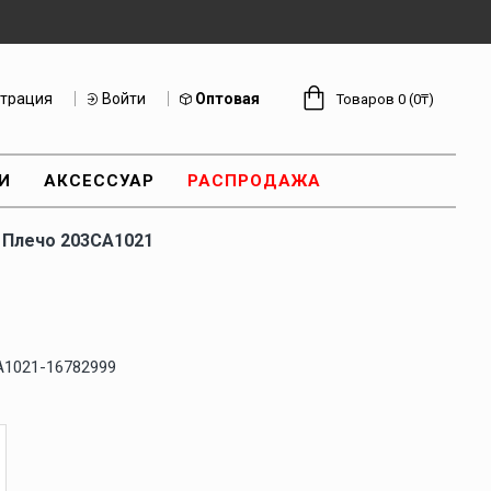
страция
Войти
Оптовая
Товаров 0 (0₸)
И
АКСЕССУАР
РАСПРОДАЖА
 Плечо 203CA1021
A1021-16782999