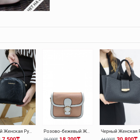
НЕТ НА СКЛАДЕ
Черный Женская Ручная Сумка 001CA1426
Розово-бежевый Женская Ручная Сумка 001CA1447
7.500₸
18.200₸
30.800₸
₸
26.000₸
44.000₸