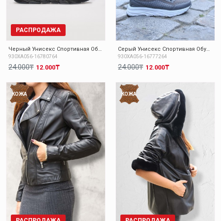
РАСПРОДАЖА
Черный Унисекс Спортивная Обувь 930XA056
Серый Унисекс Спортивная Обувь 930XA056
930XA056-16780764
930XA056-16777264
24.000₸
24.000₸
12.000₸
12.000₸
КОЖА
КОЖА
РАСПРОДАЖА
РАСПРОДАЖА