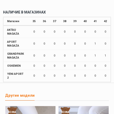
НАЛИЧИЕ В МАГАЗИНАХ
Магазин
35
36
37
38
39
40
41
42
AKTAU
0
0
0
0
0
0
0
0
MAGAZA
APORT
0
0
0
0
0
0
1
0
MAGAZA
GRANDPARK
0
0
0
0
0
0
1
1
MAGAZA
OSKEMEN
0
0
0
0
0
0
0
0
YENI APORT
0
0
0
0
0
0
0
0
2
Другие модели
КОЖА
КОЖА