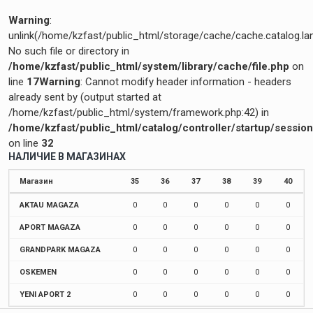
Warning
:
unlink(/home/kzfast/public_html/storage/cache/cache.catalog.l
No such file or directory in
/home/kzfast/public_html/system/library/cache/file.php
on
line
17
Warning
: Cannot modify header information - headers
already sent by (output started at
/home/kzfast/public_html/system/framework.php:42) in
/home/kzfast/public_html/catalog/controller/startup/sessio
on line
32
НАЛИЧИЕ В МАГАЗИНАХ
Магазин
35
36
37
38
39
40
AKTAU MAGAZA
0
0
0
0
0
0
APORT MAGAZA
0
0
0
0
0
0
GRANDPARK MAGAZA
0
0
0
0
0
0
OSKEMEN
0
0
0
0
0
0
YENI APORT 2
0
0
0
0
0
0