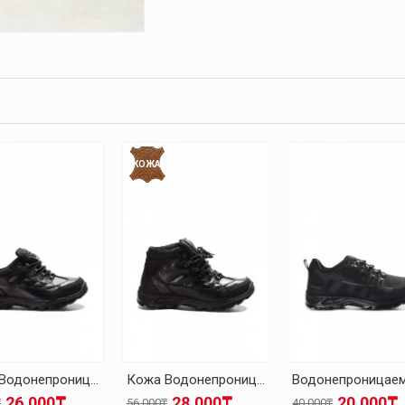
КОЖА
Кожа Водонепроницаемый Черный Унисекс Уличные Обувь 117SXA5537
Кожа Водонепроницаемый Черный Унисекс Уличные Ботинки 117SXA5538
26.000₸
28.000₸
20.000₸
₸
56.000₸
40.000₸