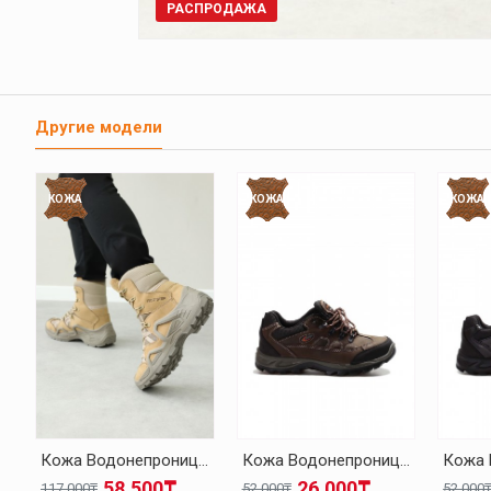
РАСПРОДАЖА
Другие модели
КОЖА
КОЖА
КОЖА
Кожа Водонепроницаемый Молочный Мужская Уличные Ботинки 117SMA1490
Кожа Водонепроницаемый Бронзовый Унисекс Уличные Обувь 117SXA5537
58.500₸
26.000₸
117.000₸
52.000₸
52.000