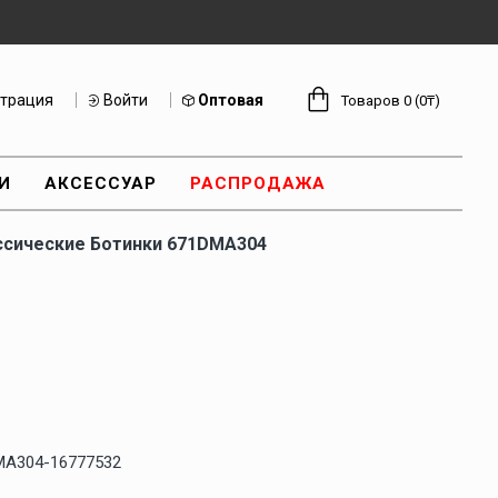
страция
Войти
Оптовая
Товаров 0 (0₸)
И
АКСЕССУАР
РАСПРОДАЖА
ссические Ботинки 671DMA304
MA304-16777532