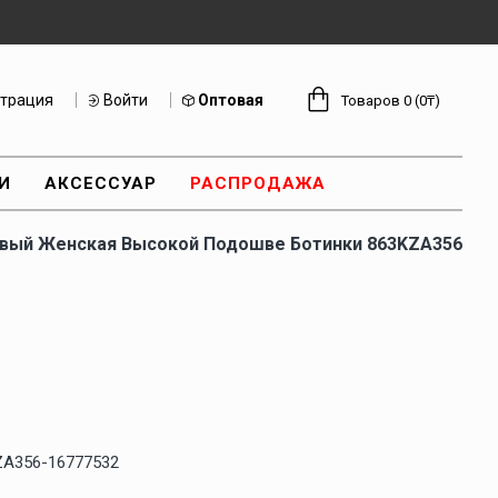
страция
Войти
Оптовая
Товаров 0 (0₸)
И
АКСЕССУАР
РАСПРОДАЖА
евый Женская Высокой Подошве Ботинки 863KZA356
ZA356-16777532