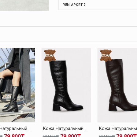
YENI APORT 2
КОЖА
КОЖА
Кожа Натуральный Мех Черный Женская На Танкетке Сапоги 064KZA267
Кожа Натуральный Мех Черный Женская На Танкетке Сапоги 064KZA267
79.800₸
79.800₸
79.800₸
0₸
114.000₸
114.000₸