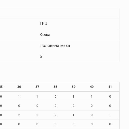
TPU
Кожа
Половина меха
5
35
36
37
38
39
40
41
0
1
1
0
1
1
0
0
0
0
0
0
0
0
0
2
2
2
1
0
1
0
0
0
0
0
0
0