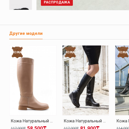
РАСПРОДАЖА
Другие модели
КОЖА
КОЖА
КОЖА
Кожа Натуральный Мех Темно-бежевый Женская Выше Колена Сапоги 010YZA8179
Кожа Натуральный Мех Черный Женская На Танкетке Сапоги 064KZA1006
58.500₸
81.900₸
117.000₸
117.000₸
114.00