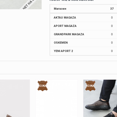
НЕТ НА СКЛАДЕ
Магазин
37
AKTAU MAGAZA
0
APORT MAGAZA
0
GRANDPARK MAGAZA
0
OSKEMEN
0
YENI APORT 2
0
КОЖА
КОЖА