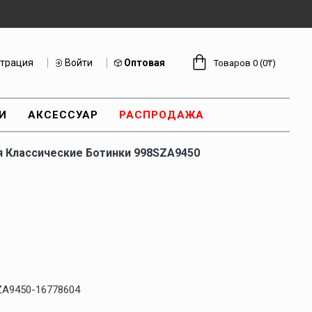
страция
Войти
Оптовая
Товаров 0 (0₸)
И
АКСЕССУАР
РАСПРОДАЖА
 Классические Ботинки 998SZA9450
ZA9450-16778604