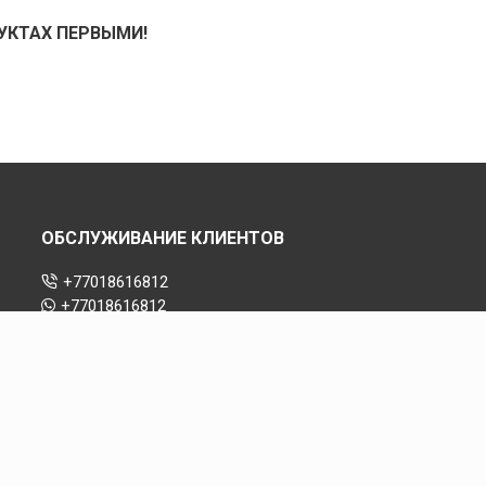
УКТАХ ПЕРВЫМИ!
ОБСЛУЖИВАНИЕ КЛИЕНТОВ
+77018616812
+77018616812
info@faststep.kz
Almaty, Kazakhstan