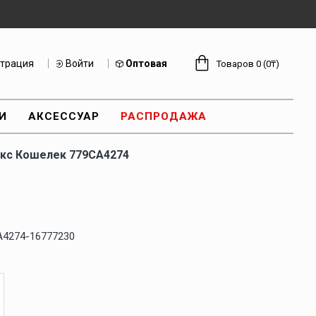
страция
Войти
Оптовая
Товаров 0 (0₸)
И
АКСЕССУАР
РАСПРОДАЖА
кс Кошелек 779CA4274
A4274-16777230