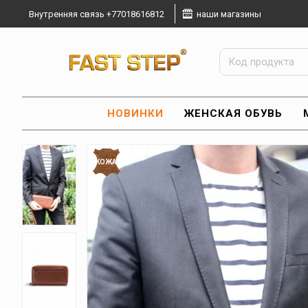
Внутренняя связь +77018616812
наши магазины
НОВИНКИ
ЖЕНСКАЯ ОБУВЬ
КОЖА