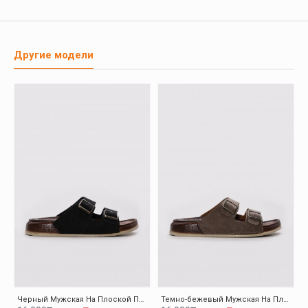
Другие модели
Черный Мужская На Плоской Подошве Тапочки-Шлепанцы 001GA54201
Темно-бежевый Мужская На Плоской Подошве Тапочки-Шлепанцы 001GA54201