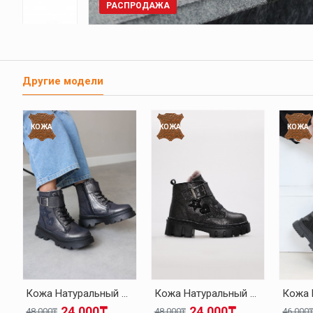
РАСПРОДАЖА
Другие модели
КОЖА
КОЖА
КОЖА
Кожа Натуральный Мех Голубой Для Девочек Классические Ботинки 157KXA1774
Кожа Натуральный Мех Серебряный Для Девочек Классические Ботинки 157KXA1774
24.000₸
24.000₸
48.000₸
48.000₸
46.000