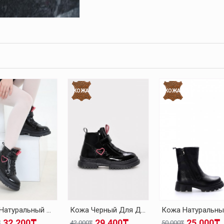
КОЖА
КОЖА
Кожа Натуральный Мех Черный Для Девочек Классические Ботинки 157KXA2994
Кожа Черный Для Девочек Классические Ботинки 157SXA2994
32.200₸
29.400₸
25.000₸
₸
42.000₸
50.000₸