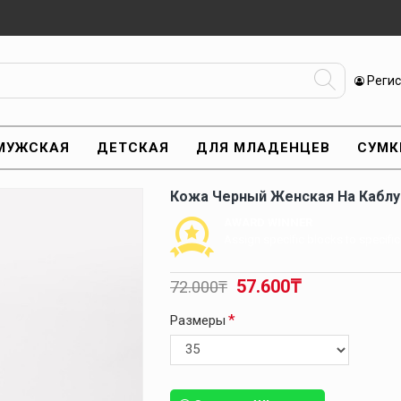
Реги
МУЖСКАЯ
ДЕТСКАЯ
ДЛЯ МЛАДЕНЦЕВ
СУМК
Кожа Черный Женская На Каблу
AWARD WINNER
Assign specific blocks to specifi
57.600₸
72.000₸
Размеры