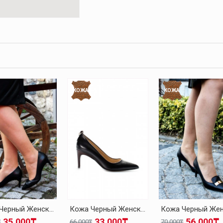
OSKEMEN
YENI APORT 2
КОЖА
КОЖА
Кожа Черный Женская На Каблуках-Шпилька Обувь 019ZA21-494
Кожа Черный Женская На Каблуках-Шпилька Обувь 019ZA21-499
35.000₸
33.000₸
56.000₸
₸
66.000₸
70.000₸