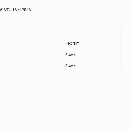
A9692-16782086
Неолит
Кожа
Кожа
35
36
37
38
39
40
41
0
1
2
2
1
1
0
1
1
2
0
1
1
1
1
2
3
2
1
0
1