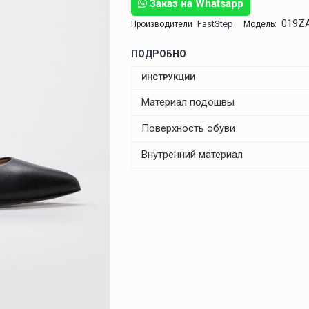
Заказ на Whatsapp
019Z
FastStep
Производители
Модель:
ПОДРОБНО
ИНСТРУКЦИИ
Материал подошвы
Поверхность обуви
Внутренний материал
НАЛИЧИЕ В МАГАЗИНАХ
Магазин
AKTAU MAGAZA
APORT MAGAZA
GRANDPARK MAGAZA