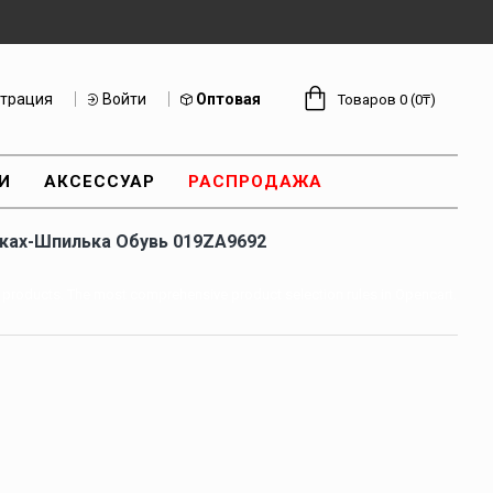
страция
Войти
Оптовая
Товаров 0 (0₸)
И
АКСЕССУАР
РАСПРОДАЖА
ках-Шпилька Обувь 019ZA9692
c products. The most comprehensive product selection rules in Opencart.