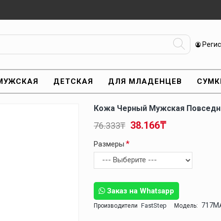
Реги
МУЖСКАЯ
ДЕТСКАЯ
ДЛЯ МЛАДЕНЦЕВ
СУМК
Кожа Черный Мужская Повседн
38.166₸
76.333₸
Размеры
Заказ на Whatsapp
717M
FastStep
Производители
Модель: