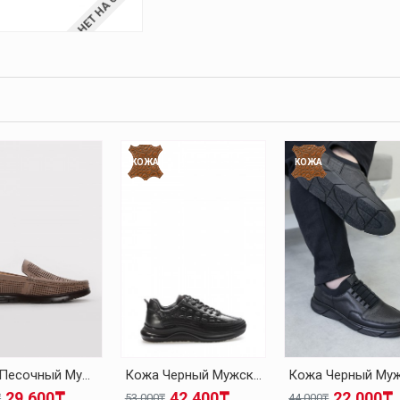
НЕТ НА СКЛАДЕ
КОЖА
КОЖА
Кожа Песочный Мужская Повседневная Обувь 126MA001
Кожа Черный Мужская Повседневная Обувь 126MA1004
29.600₸
42.400₸
22.000₸
₸
53.000₸
44.000₸