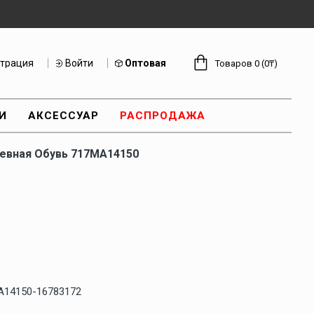
страция
Войти
Оптовая
Товаров 0 (0₸)
И
АКСЕССУАР
РАСПРОДАЖА
евная Обувь 717MA14150
A14150-16783172