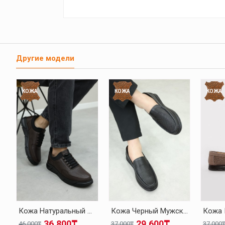
Другие модели
КОЖА
КОЖА
КОЖА
Кожа Натуральный Мех Коричневый Мужская Повседневная Обувь 126KMA137
Кожа Черный Мужская Повседневная Обувь 126MA001
36.800₸
29.600₸
46.000₸
37.000₸
37.000