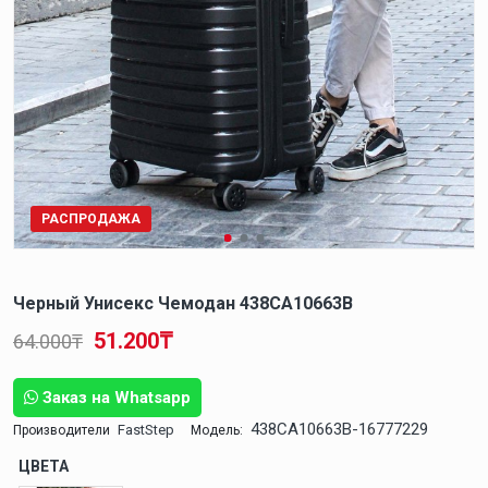
РАСПРОДАЖА
Черный Унисекс Чемодан 438CA10663B
51.200₸
64.000₸
Заказ на Whatsapp
438CA10663B-16777229
FastStep
Производители
Модель:
ЦВЕТА