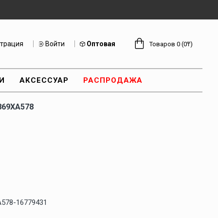
страция
Войти
Оптовая
Товаров 0 (0₸)
И
АКСЕССУАР
РАСПРОДАЖА
869XA578
A578-16779431