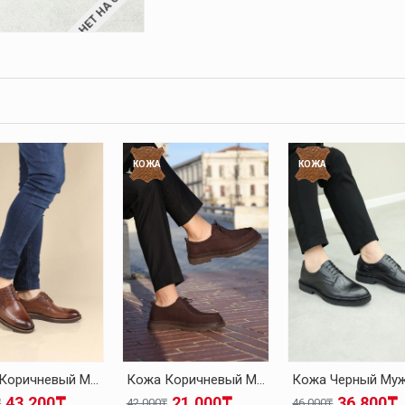
НЕТ НА СКЛАДЕ
КОЖА
КОЖА
Кожа Коричневый Мужская Классическая Обувь 095MA4051-1
Кожа Коричневый Мужская Классическая Обувь 126MA1005
43.200₸
21.000₸
36.800₸
₸
42.000₸
46.000₸