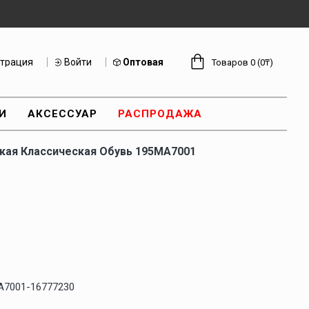
страция
Войти
Оптовая
Товаров 0 (0₸)
И
АКСЕССУАР
РАСПРОДАЖА
ая Классическая Обувь 195MA7001
A7001-16777230