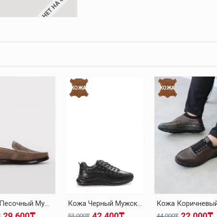
НЕТ НА СКЛАДЕ
КОЖА
КОЖА
Кожа Песочный Мужская Повседневная Обувь 126MA001
Кожа Черный Мужская Повседневная Обувь 126MA1004
29.600₸
42.400₸
22.000₸
₸
53.000₸
44.000₸