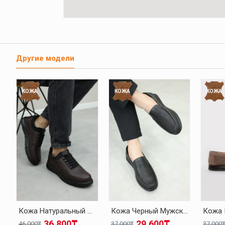
Другие модели
КОЖА
КОЖА
КОЖА
Кожа Натуральный Мех Коричневый Мужская Повседневная Обувь 126KMA137
Кожа Черный Мужская Повседневная Обувь 126MA001
36.800₸
29.600₸
46.000₸
37.000₸
37.000