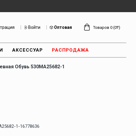
страция
Войти
Оптовая
Товаров 0 (0₸)
И
АКСЕССУАР
РАСПРОДАЖА
евная Обувь 530MA25682-1
A25682-1-16778636