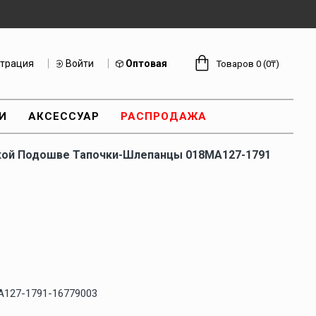
страция
Войти
Оптовая
Товаров 0 (0₸)
И
АКСЕССУАР
РАСПРОДАЖА
кой Подошве Тапочки-Шлепанцы 018MA127-1791
A127-1791-16779003