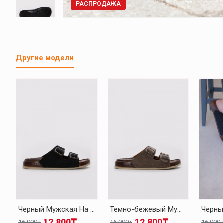
РАСПРОДАЖА
Другие модели
Черный Мужская На Плоской Подошве Тапочки-Шлепанцы 001GA54201
Темно-бежевый Мужская На Плоской Подошве Тапочки-Шлепанцы 001GA54201
12.800₸
12.800₸
16.000₸
16.000₸
16.000