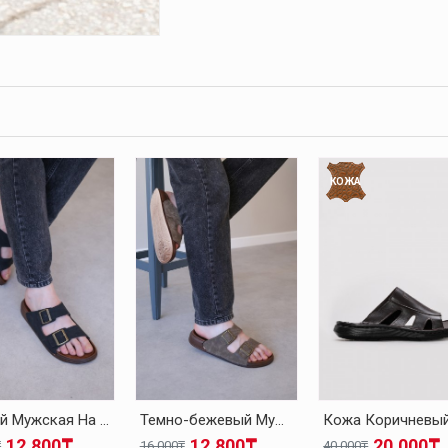
КОЖА
Черный Мужская На Плоской Подошве Тапочки-Шлепанцы 001MA54201
Темно-бежевый Мужская На Плоской Подошве Тапочки-Шлепанцы 001MA54201
12.800₸
12.800₸
20.000₸
₸
16.000₸
40.000₸