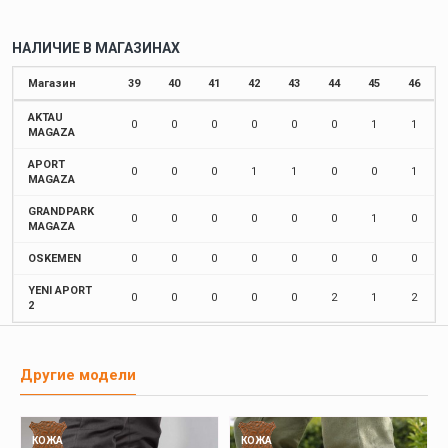
НАЛИЧИЕ В МАГАЗИНАХ
Магазин
39
40
41
42
43
44
45
46
AKTAU
0
0
0
0
0
0
1
1
MAGAZA
APORT
0
0
0
1
1
0
0
1
MAGAZA
GRANDPARK
0
0
0
0
0
0
1
0
MAGAZA
OSKEMEN
0
0
0
0
0
0
0
0
YENI APORT
0
0
0
0
0
2
1
2
2
Другие модели
КОЖА
КОЖА