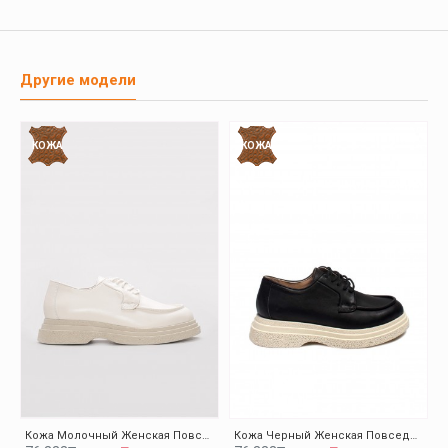
НАЛИЧИЕ В МАГАЗИНАХ
Магазин
36
37
38
39
40
41
AKTAU MAGAZA
0
0
0
0
0
0
APORT MAGAZA
1
1
0
1
0
1
GRANDPARK MAGAZA
0
0
1
0
0
0
OSKEMEN
0
0
0
0
0
0
YENI APORT 2
0
0
1
2
0
0
Другие модели
КОЖА
КОЖА