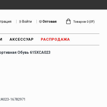
страция
Войти
Оптовая
Товаров 0 (0₸)
И
АКСЕССУАР
РАСПРОДАЖА
ортивная Обувь 615XCA023
CA023-16782971