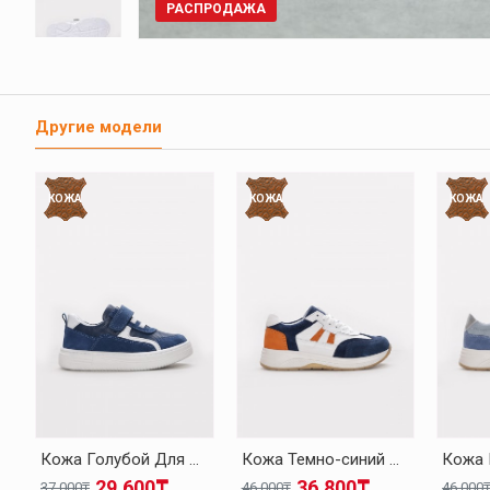
РАСПРОДАЖА
Другие модели
КОЖА
КОЖА
КОЖА
Кожа Голубой Для Мальчиков Спортивная 157XA2022
Кожа Темно-синий Для Мальчиков Спортивная Обувь 248XA004
29.600₸
36.800₸
37.000₸
46.000₸
46.000