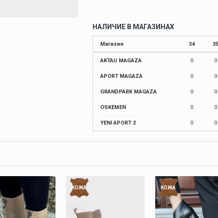
НАЛИЧИЕ В МАГАЗИНАХ
Магазин
34
3
AKTAU MAGAZA
0
0
APORT MAGAZA
0
0
GRANDPARK MAGAZA
0
0
OSKEMEN
0
0
YENI APORT 2
0
0
КОЖА
КОЖА