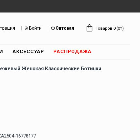
страция
Войти
Оптовая
Товаров 0 (0₸)
И
АКСЕССУАР
РАСПРОДАЖА
Бежевый Женская Классические Ботинки
ZA2504-16778177