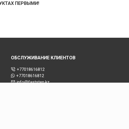
УКТАХ ПЕРВЫМИ!
ОБСЛУЖИВАНИЕ КЛИЕНТОВ
+77018616812
+77018616812
info@faststep.kz
Almaty, Kazakhstan