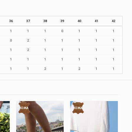
36
37
38
39
40
41
42
1
1
1
0
1
1
1
0
2
1
1
1
1
1
1
2
1
1
1
1
1
1
1
1
1
1
1
1
1
1
2
1
2
1
1
КОЖА
КОЖА
К