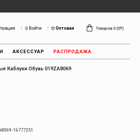
страция
Войти
Оптовая
Товаров 0 (0₸)
И
АКСЕССУАР
РАСПРОДАЖА
е Каблуки Обувь 019ZA8069
A8069-16777251