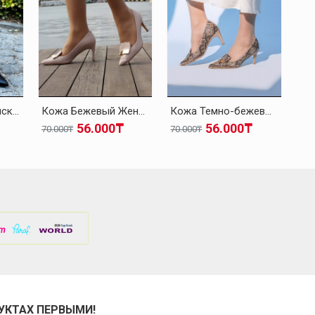
Кожа Черный Женская На Каблуках-Шпилька Обувь 019ZA21-514
Кожа Бежевый Женская На Каблуках-Шпилька Обувь 019ZA21-514
Кожа Темно-бежевый Женская На Каблуках-Шпилька Обувь 019ZA21-514
56.000₸
56.000₸
70.000₸
70.000₸
70.
УКТАХ ПЕРВЫМИ!