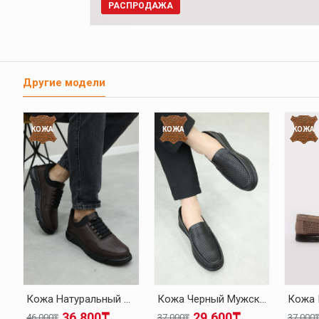
РАСПРОДАЖА
Другие модели
КОЖА
КОЖА
КОЖА
Кожа Натуральный Мех Коричневый Мужская Повседневная Обувь 126KMA137
Кожа Черный Мужская Повседневная Обувь 126MA001
36.800₸
29.600₸
46.000₸
37.000₸
37.000