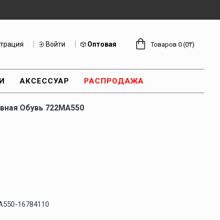
страция
Войти
Оптовая
Товаров 0 (0₸)
И
АКСЕССУАР
РАСПРОДАЖА
вная Обувь 722MA550
A550-16784110