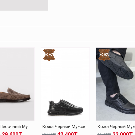
КОЖА
КОЖА
Кожа Песочный Мужская Повседневная Обувь 126MA001
Кожа Черный Мужская Повседневная Обувь 126MA1004
29.600₸
42.400₸
22.000₸
₸
53.000₸
44.000₸