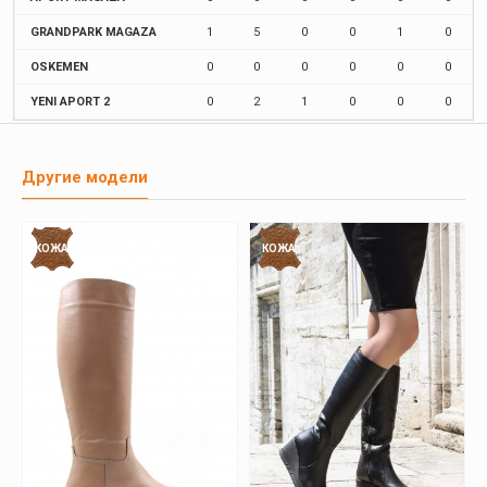
GRANDPARK MAGAZA
1
5
0
0
1
0
OSKEMEN
0
0
0
0
0
0
YENI APORT 2
0
2
1
0
0
0
Другие модели
КОЖА
КОЖА