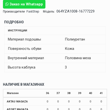
Заказ на Whatsapp
064YZA1008-16777229
FastStep
Производители
Модель:
ПОДРОБНО
ИНСТРУКЦИИ
Материал подошвы
Полиуретан
Поверхность обуви
Кожа
Внутренний материал
Половина меха
Высота каблука
3
НАЛИЧИЕ В МАГАЗИНАХ
Магазин
36
37
38
39
40
41
AKTAU MAGAZA
0
0
0
0
0
0
APORT MAGAZA
0
0
0
0
0
0