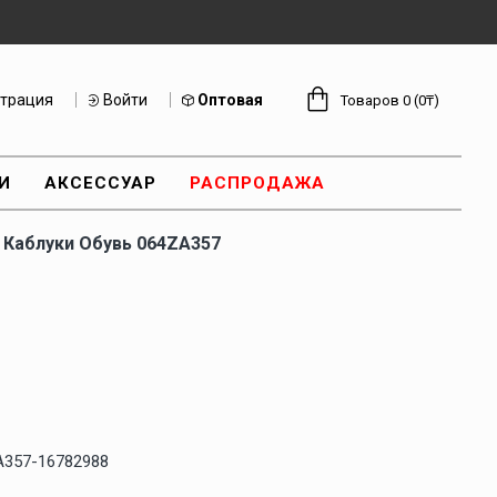
страция
Войти
Оптовая
Товаров 0 (0₸)
И
АКСЕССУАР
РАСПРОДАЖА
Каблуки Обувь 064ZA357
A357-16782988