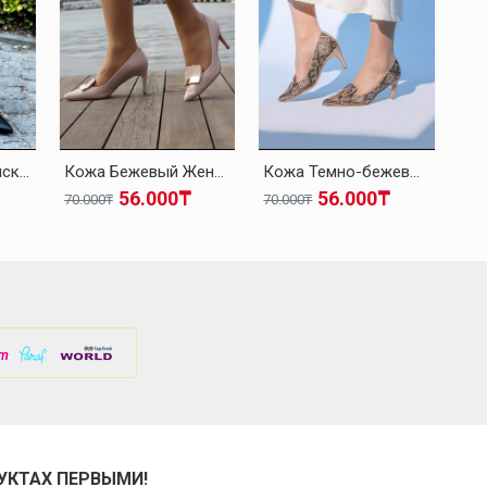
Кожа Черный Женская На Каблуках-Шпилька Обувь 019ZA21-514
Кожа Бежевый Женская На Каблуках-Шпилька Обувь 019ZA21-514
Кожа Темно-бежевый Женская На Каблуках-Шпилька Обувь 019ZA21-514
56.000₸
56.000₸
70.000₸
70.000₸
70.
УКТАХ ПЕРВЫМИ!