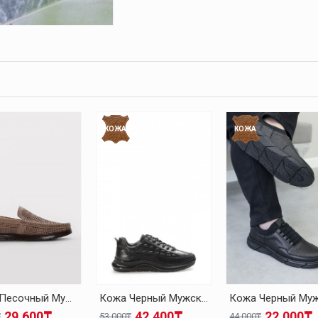
КОЖА
КОЖА
Кожа Песочный Мужская Повседневная Обувь 126MA001
Кожа Черный Мужская Повседневная Обувь 126MA1004
29.600₸
42.400₸
22.000₸
₸
53.000₸
44.000₸