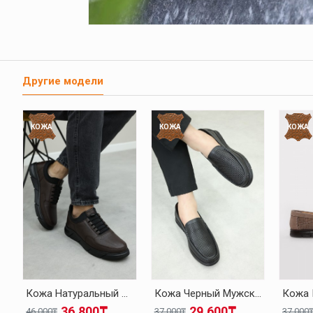
Другие модели
КОЖА
КОЖА
КОЖА
Кожа Натуральный Мех Коричневый Мужская Повседневная Обувь 126KMA137
Кожа Черный Мужская Повседневная Обувь 126MA001
36.800₸
29.600₸
46.000₸
37.000₸
37.000