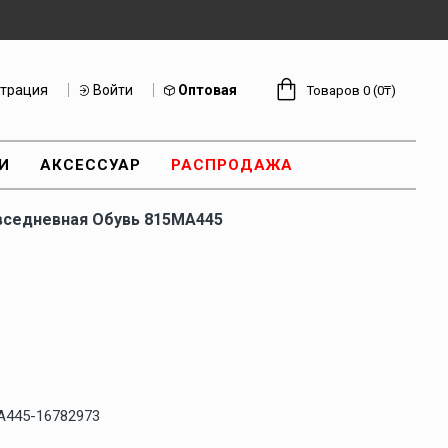
страция
Войти
Оптовая
Товаров 0 (0₸)
И
АКСЕССУАР
РАСПРОДАЖА
вседневная Обувь 815MA445
A445-16782973