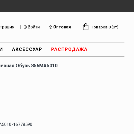
страция
Войти
Оптовая
Товаров 0 (0₸)
И
АКСЕССУАР
РАСПРОДАЖА
евная Обувь 856MA5010
A5010-16778590