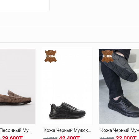
КОЖА
КОЖА
Кожа Песочный Мужская Повседневная Обувь 126MA001
Кожа Черный Мужская Повседневная Обувь 126MA1004
29.600₸
42.400₸
22.000₸
₸
53.000₸
44.000₸