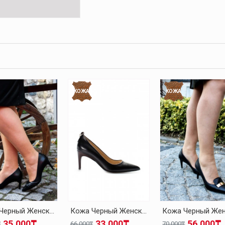
КОЖА
КОЖА
Кожа Черный Женская На Каблуках-Шпилька Обувь 019ZA21-494
Кожа Черный Женская На Каблуках-Шпилька Обувь 019ZA21-499
35.000₸
33.000₸
56.000₸
₸
66.000₸
70.000₸