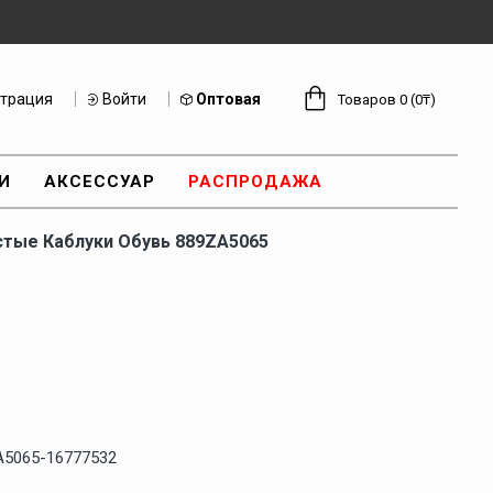
страция
Войти
Оптовая
Товаров 0 (0₸)
И
АКСЕССУАР
РАСПРОДАЖА
тые Каблуки Обувь 889ZA5065
A5065-16777532