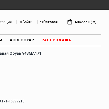
страция
Войти
Оптовая
Товаров 0 (0₸)
И
АКСЕССУАР
РАСПРОДАЖА
вная Обувь 943MA171
A171-16777215