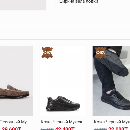
ширина вала лодки
КОЖА
КОЖА
Кожа Песочный Мужская Повседневная Обувь 126MA001
Кожа Черный Мужская Повседневная Обувь 126MA1004
29.600₸
42.400₸
22.000₸
₸
53.000₸
44.000₸