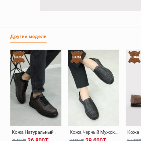
Другие модели
КОЖА
КОЖА
КОЖА
Кожа Натуральный Мех Коричневый Мужская Повседневная Обувь 126KMA137
Кожа Черный Мужская Повседневная Обувь 126MA001
36.800₸
29.600₸
46.000₸
37.000₸
37.000